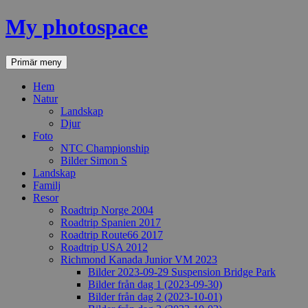
Hoppa
My photospace
till
innehåll
Sök
Primär meny
Hem
Natur
Landskap
Djur
Foto
NTC Championship
Bilder Simon S
Landskap
Familj
Resor
Roadtrip Norge 2004
Roadtrip Spanien 2017
Roadtrip Route66 2017
Roadtrip USA 2012
Richmond Kanada Junior VM 2023
Bilder 2023-09-29 Suspension Bridge Park
Bilder från dag 1 (2023-09-30)
Bilder från dag 2 (2023-10-01)