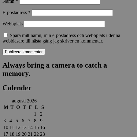
Namn
*
E-postadress
*
Webbplats
Spara mitt namn, min e-postadress och webbplats i denna
webbläsare till nästa gång jag skriver en kommentar.
Always bring a camera to catch a
memory.
Calender
augusti 2026
M
T
O
T
F
L
S
1
2
3
4
5
6
7
8
9
10
11
12
13
14
15
16
17
18
19
20
21
22
23