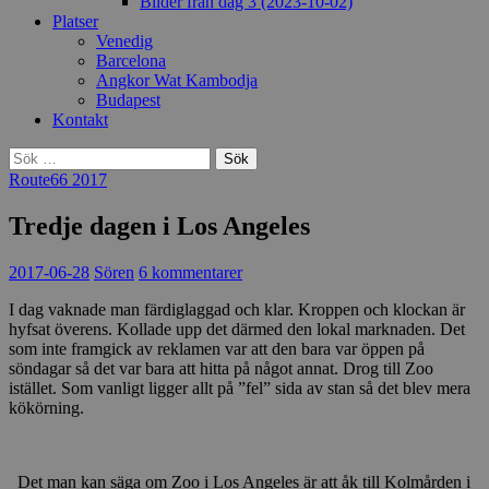
Bilder från dag 3 (2023-10-02)
Platser
Venedig
Barcelona
Angkor Wat Kambodja
Budapest
Kontakt
Sök
efter:
Route66 2017
Tredje dagen i Los Angeles
2017-06-28
Sören
6 kommentarer
I dag vaknade man färdiglaggad och klar. Kroppen och klockan är
hyfsat överens. Kollade upp det därmed den lokal marknaden. Det
som inte framgick av reklamen var att den bara var öppen på
söndagar så det var bara att hitta på något annat. Drog till Zoo
istället. Som vanligt ligger allt på ”fel” sida av stan så det blev mera
kökörning.
Det man kan säga om Zoo i Los Angeles är att åk till
Kolmården i