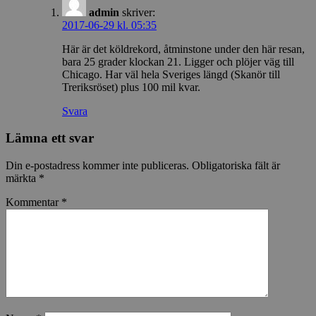
admin
skriver:
2017-06-29 kl. 05:35
Här är det köldrekord, åtminstone under den här resan,
bara 25 grader klockan 21. Ligger och plöjer väg till
Chicago. Har väl hela Sveriges längd (Skanör till
Treriksröset) plus 100 mil kvar.
Svara
Lämna ett svar
Din e-postadress kommer inte publiceras.
Obligatoriska fält är
märkta
*
Kommentar
*