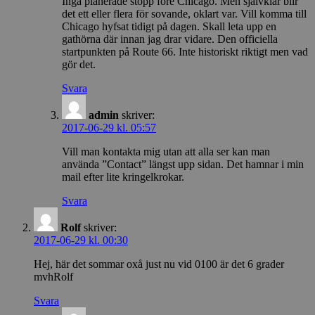
Inga planerade stopp före Chicago. Men självklar blir
det ett eller flera för sovande, oklart var. Vill komma till
Chicago hyfsat tidigt på dagen. Skall leta upp en
gathörna där innan jag drar vidare. Den officiella
startpunkten på Route 66. Inte historiskt riktigt men vad
gör det.
Svara
admin
skriver:
2017-06-29 kl. 05:57
Vill man kontakta mig utan att alla ser kan man
använda ”Contact” längst upp sidan. Det hamnar i min
mail efter lite kringelkrokar.
Svara
Rolf
skriver:
2017-06-29 kl. 00:30
Hej, här det sommar oxå just nu vid 0100 är det 6 grader
mvhRolf
Svara