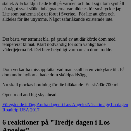
stället. Alla kattdjur hade koll på värmen och höll sig utom synhåll
på något svalt ställe. inhägnaderna var alldeles för små tyckte jag.
Lite som parkerna såg ut förut i Sverige,. För lite att göra och
alldeles för lite utrymme. Något safariåkande existerade inte.
Det bästa var terrariet bla. på grund av att där körde dom med
tempererat klimat. Klart nödvändig för som vanligt hade
vädertjejerna fel. Det blev betydligt varmare än dom trodde.
Dom verkar ha missuppfattat vad man skall ha en vinkylare till. På
dom undre hyllorna hade dom sköldpaddsägg.
Nu skall plockas i ordning för lite bilåkande. En sisådär 700 mil.
Open road and big sky ahead.
Inläggsnavigering
Föregående inlägg
Andra dagen i Los Angeles
Nästa inlägg
1:a dagen
Roadtrip USA 2017
6 reaktioner på ”Tredje dagen i Los
Angeles”