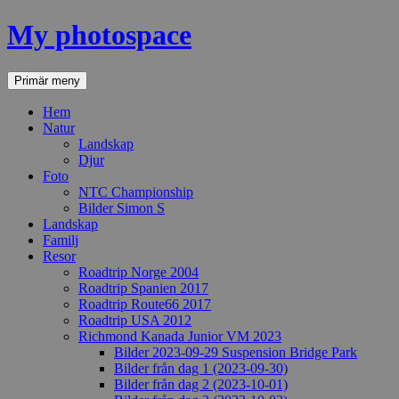
Hoppa
My photospace
till
innehåll
Sök
Primär meny
Hem
Natur
Landskap
Djur
Foto
NTC Championship
Bilder Simon S
Landskap
Familj
Resor
Roadtrip Norge 2004
Roadtrip Spanien 2017
Roadtrip Route66 2017
Roadtrip USA 2012
Richmond Kanada Junior VM 2023
Bilder 2023-09-29 Suspension Bridge Park
Bilder från dag 1 (2023-09-30)
Bilder från dag 2 (2023-10-01)