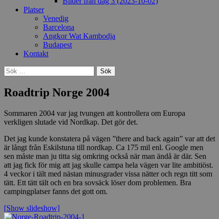
Bilder från dag 3 (2023-10-02)
Platser
Venedig
Barcelona
Angkor Wat Kambodja
Budapest
Kontakt
Sök
efter:
Roadtrip Norge 2004
Sommaren 2004 var jag tvungen att kontrollera om Europa
verkligen slutade vid Nordkap. Det gör det.
Det jag kunde konstatera på vägen ”there and back again” var att det
är långt från Eskilstuna till nordkap. Ca 175 mil enl. Google men
sen måste man ju titta sig omkring också när man ändå är där. Sen
att jag fick för mig att jag skulle campa hela vägen var lite ambitiöst.
4 veckor i tält med nästan minusgrader vissa nätter och regn titt som
tätt. Ett tätt tält och en bra sovsäck löser dom problemen. Bra
campingplatser fanns det gott om.
[Show slideshow]