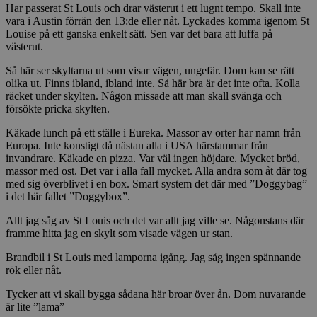
Har passerat St Louis och drar västerut i ett lugnt tempo. Skall inte
vara i Austin förrän den 13:de eller nåt. Lyckades komma igenom St
Louise på ett ganska enkelt sätt. Sen var det bara att luffa på
västerut.
Så här ser skyltarna ut som visar vägen, ungefär. Dom kan se rätt
olika ut. Finns ibland, ibland inte. Så här bra är det inte ofta. Kolla
räcket under skylten. Någon missade att man skall svänga och
försökte pricka skylten.
Käkade lunch på ett ställe i Eureka. Massor av orter har namn från
Europa. Inte konstigt då nästan alla i USA härstammar från
invandrare. Käkade en pizza. Var väl ingen höjdare. Mycket bröd,
massor med ost. Det var i alla fall mycket. Alla andra som åt där tog
med sig överblivet i en box. Smart system det där med ”Doggybag”
i det här fallet ”Doggybox”.
Allt jag såg av St Louis och det var allt jag ville se. Någonstans där
framme hitta jag en skylt som visade vägen ur stan.
Brandbil i St Louis med lamporna igång. Jag såg ingen spännande
rök eller nåt.
Tycker att vi skall bygga sådana här broar över ån. Dom nuvarande
är lite ”lama”