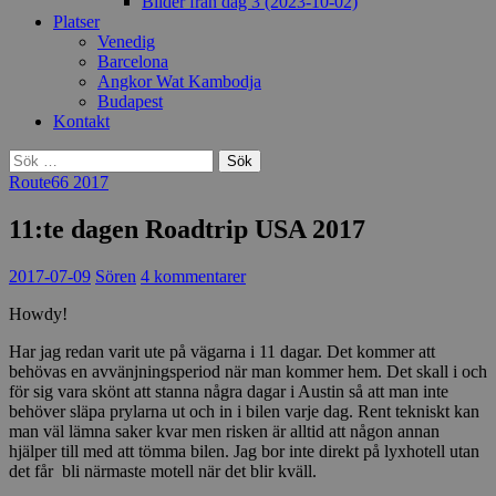
Bilder från dag 3 (2023-10-02)
Platser
Venedig
Barcelona
Angkor Wat Kambodja
Budapest
Kontakt
Sök
efter:
Route66 2017
11:te dagen Roadtrip USA 2017
2017-07-09
Sören
4 kommentarer
Howdy!
Har jag redan varit ute på vägarna i 11 dagar. Det kommer att
behövas en avvänjningsperiod när man kommer hem. Det skall i och
för sig vara skönt att stanna några dagar i Austin så att man inte
behöver släpa prylarna ut och in i bilen varje dag. Rent tekniskt kan
man väl lämna saker kvar men risken är alltid att någon annan
hjälper till med att tömma bilen. Jag bor inte direkt på lyxhotell utan
det får bli närmaste motell när det blir kväll.