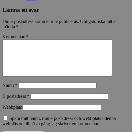
Lämna ett svar
Din e-postadress kommer inte publiceras.
Obligatoriska fält är
märkta
*
Kommentar
*
Namn
*
E-postadress
*
Webbplats
Spara mitt namn, min e-postadress och webbplats i denna
webbläsare till nästa gång jag skriver en kommentar.