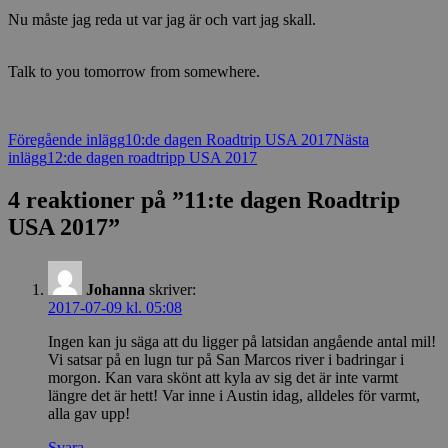
Nu måste jag reda ut var jag är och vart jag skall.
Talk to you tomorrow from somewhere.
Inläggsnavigering
Föregående inlägg
10:de dagen Roadtrip USA 2017
Nästa
inlägg
12:de dagen roadtripp USA 2017
4 reaktioner på ”11:te dagen Roadtrip
USA 2017”
Johanna
skriver:
2017-07-09 kl. 05:08
Ingen kan ju säga att du ligger på latsidan angående antal mil!
Vi satsar på en lugn tur på San Marcos river i badringar i
morgon. Kan vara skönt att kyla av sig det är inte varmt
längre det är hett! Var inne i Austin idag, alldeles för varmt,
alla gav upp!
Svara