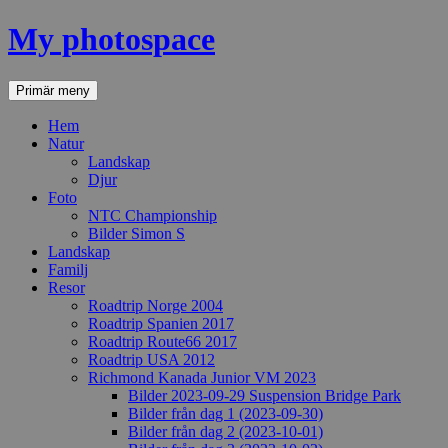
Hoppa
My photospace
till
innehåll
Sök
Primär meny
Hem
Natur
Landskap
Djur
Foto
NTC Championship
Bilder Simon S
Landskap
Familj
Resor
Roadtrip Norge 2004
Roadtrip Spanien 2017
Roadtrip Route66 2017
Roadtrip USA 2012
Richmond Kanada Junior VM 2023
Bilder 2023-09-29 Suspension Bridge Park
Bilder från dag 1 (2023-09-30)
Bilder från dag 2 (2023-10-01)